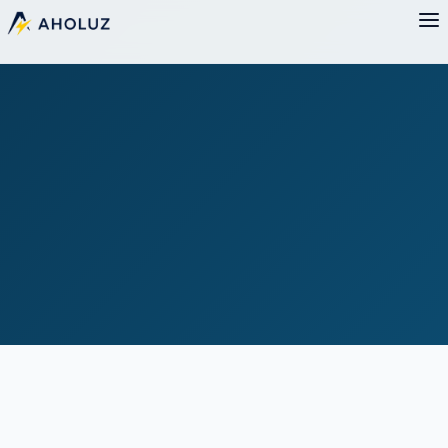
No te ato a nada.
Es tu factura, no la mía.
"¿Y si mi tarifa ya es buena?"
Te lo confirmo por escrito y no cambias nada. Mi sueldo
no depende de venderte algo a toda costa — depende de
que el cambio realmente te ahorre dinero.
Lo peor que te
puede pasar mandando tu factura es enterarte de
que pagas un precio justo. No hay forma de salir
perdiendo.
CUÁNDO MERECE LA PENA
Casos en los que casi seguro hay
margen