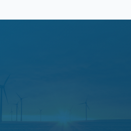
ahorras
CIFRAS REALES
Optimizar tu tarifa puede
ahorrarte
15-40%
al año
Datos basados en facturas reales analizadas en
Catalunya y Aragón. La cifra exacta depende de tu
perfil · te la calculamos gratis.
15-40%
24-48h
Ahorro habitual
Tiempo de respuesta
0€
0
Coste para ti
Permanencia