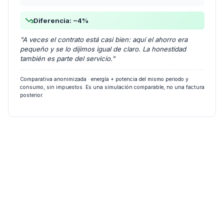
Diferencia: −4%
"A veces el contrato está casi bien: aquí el ahorro era
pequeño y se lo dijimos igual de claro. La honestidad
también es parte del servicio."
Comparativa anonimizada · energía + potencia del mismo periodo y
consumo, sin impuestos. Es una simulación comparable, no una factura
posterior.
Quiero el mío · mándame mi factura
0 € para ti · sin permanencia · si no compensa, te lo digo claro.