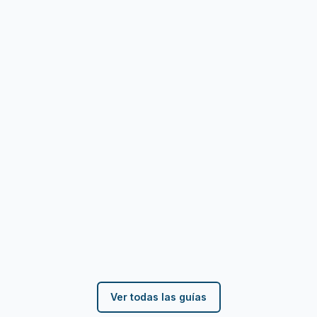
Luz y gas con la misma compañía (dual):
¿merece la pena?
Qué es una tarifa dual, la letra pequeña de los packs
(descuentos que caducan, servicios de regalo que se
cobran), cuándo sí compensa unifi…
Ver todas las guías