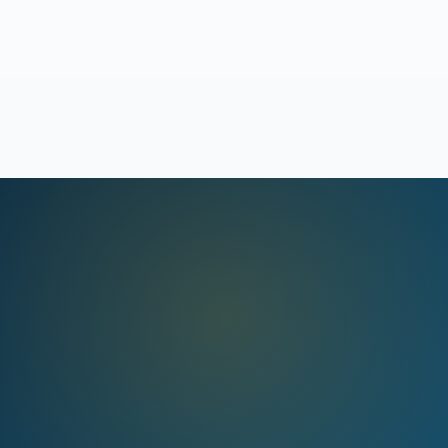
Cuando damos un dato técnico, regulatorio o de mercado,
viene de una de estas fuentes oficiales públicas.
Ver listado completo →
EMPIEZA AHORA
Lo que tardas en abrir tu correo. El resto lo hago yo.
Descargas tu factura del área de cliente, me la reenvías y en
24-48h tienes la comparativa en el email. Si compensa
cambiar, lo gestiono yo. Si no, te quedas como estás.
No
firmas nada hasta que decides.
Mándame tu factura