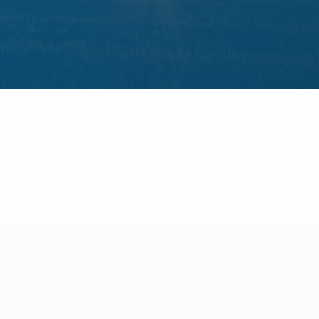
Pedir mi análisis gratuito
DATOS VERIFICABLES
Las cifras que damos vienen de
fuentes
oficiales
CNMC
IDAE
Regulador del mercado eléctrico
Eficiencia energética y ahorro
OMIE
BOE
Mercado mayorista eléctrico
Legislación y peajes oficiales