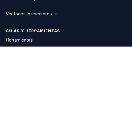
Ver todos los sectores →
GUÍAS Y HERRAMIENTAS
Herramientas
Ahorro en gas
Descargas
Calculadora potencia
Test de tarifa
Diagnóstico 90s