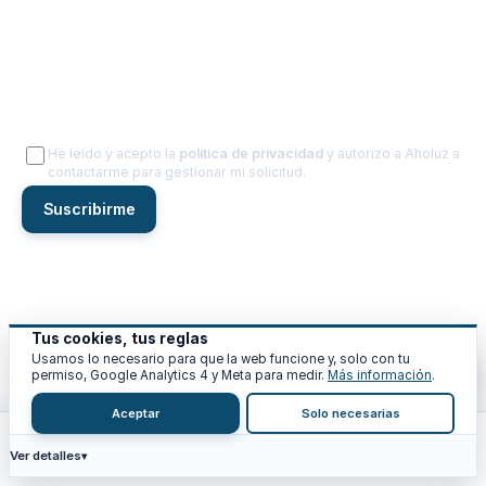
RECIBE LA GUÍA MENSUAL
Una guía al mes con tips reales para reducir tu factura.
Email
He leído y acepto la
política de privacidad
y autorizo a Aholuz a
contactarme para gestionar mi solicitud.
Suscribirme
Sin spam. Una guía al mes. Te puedes dar de baja en un clic.
Mapa del sitio
Tus cookies, tus reglas
Aviso legal
Privacidad
Cookies
Condiciones
Fuentes
Sitemap
Usamos lo necesario para que la web funcione y, solo con tu
© 2026 Aholuz · Asesoría energética en Catalunya y Aragón
permiso, Google Analytics 4 y Meta para medir.
Más información
.
Aceptar
Solo necesarias
Ver detalles
Inicio
Calc
Recursos
Blog
Análisis