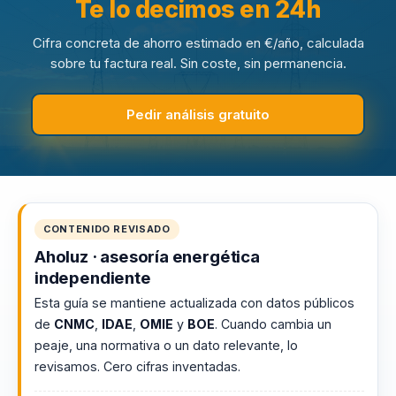
Te lo decimos en 24h
Cifra concreta de ahorro estimado en €/año, calculada
sobre tu factura real. Sin coste, sin permanencia.
Pedir análisis gratuito
CONTENIDO REVISADO
Aholuz · asesoría energética
independiente
Esta guía se mantiene actualizada con datos públicos
de
CNMC
,
IDAE
,
OMIE
y
BOE
. Cuando cambia un
peaje, una normativa o un dato relevante, lo
revisamos. Cero cifras inventadas.