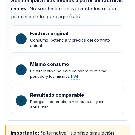
Son comparativas hechas a partir de facturas
reales.
No son testimonios inventados ni una
promesa de lo que pagarás tú.
Factura original
1
Consumo, potencia y precios del contrato
actual.
Mismo consumo
2
La alternativa se calcula sobre el mismo
periodo y los mismos
kWh
.
Resultado comparable
3
Energía + potencia, sin impuestos y sin
anualizar.
Importante:
“alternativa” significa simulación