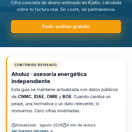
Cifra concreta de ahorro estimado en €/año, calculada
sobre tu factura real. Sin coste, sin permanencia.
Pedir análisis gratuito
CONTENIDO REVISADO
Aholuz · asesoría energética
independiente
Esta guía se mantiene actualizada con datos públicos
de
CNMC
,
IDAE
,
OMIE
y
BOE
. Cuando cambia un
peaje, una normativa o un dato relevante, lo
revisamos. Cero cifras inventadas.
Actualizado · agosto 2026
4 min de lectura
Ver fuentes oficiales →