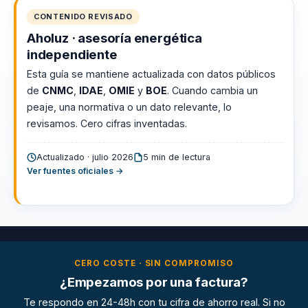
CONTENIDO REVISADO
Aholuz · asesoría energética
independiente
Esta guía se mantiene actualizada con datos públicos
de
CNMC
,
IDAE
,
OMIE
y
BOE
. Cuando cambia un
peaje, una normativa o un dato relevante, lo
revisamos. Cero cifras inventadas.
Actualizado · julio 2026
5 min de lectura
Ver fuentes oficiales →
CERO COSTE · SIN COMPROMISO
¿Empezamos por una factura?
Te respondo en 24-48h con tu cifra de ahorro real. Si no