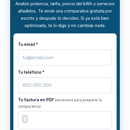
Analizo potencia, tarifa, precio del
kWh
y servicios
añadidos. Te envío una comparativa gratuita por
escrito y después tú decides. Si ya está bien
optimizada, te lo digo y no cambias nada.
Tu email
*
Tu teléfono
*
Tu factura en PDF
(necesaria para preparar la
comparativa)