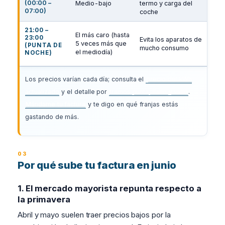
(00:00 –
Medio-bajo
termo y carga del
07:00)
coche
21:00 –
El más caro (hasta
23:00
Evita los aparatos de
5 veces más que
(PUNTA DE
mucho consumo
el mediodía)
NOCHE)
Los precios varían cada día; consulta el
precio del kWh
actualizado
y el detalle por
tramos punta, llano y valle
.
Mándame tu factura
y te digo en qué franjas estás
gastando de más.
Por qué sube tu factura en junio
1. El mercado mayorista repunta respecto a
la primavera
Abril y mayo suelen traer precios bajos por la