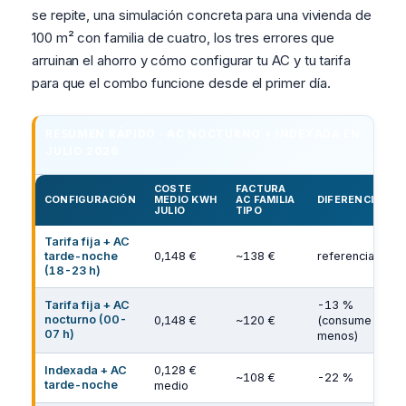
se repite, una simulación concreta para una vivienda de
100 m² con familia de cuatro, los tres errores que
arruinan el ahorro y cómo configurar tu AC y tu tarifa
para que el combo funcione desde el primer día.
RESUMEN RÁPIDO · AC NOCTURNO + INDEXADA EN
JULIO 2026
COSTE
FACTURA
CONFIGURACIÓN
MEDIO KWH
AC FAMILIA
DIFERENCIA
JULIO
TIPO
Tarifa fija + AC
tarde-noche
0,148 €
~138 €
referencia
(18-23 h)
Tarifa fija + AC
-13 %
nocturno (00-
0,148 €
~120 €
(consume
07 h)
menos)
Indexada + AC
0,128 €
~108 €
-22 %
tarde-noche
medio