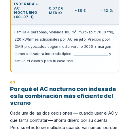
INDEXADA +
AC
0,072 €
~80 €
-42 %
NOCTURNO
MEDIO
(00-07 H)
Familia 4 personas, vivienda 100 m², multi-split 7.000 frig,
220 kWh/mes adicionales por AC en julio. Precios pool
OMIE proyectados según media verano 2025 + margen
comercializadora indexada típico.
Mándame tu factura
y
simulo el cuadro para tu caso real.
Por qué el AC nocturno con indexada
es la combinación más eficiente del
verano
Cada una de las dos decisiones — cuándo usar el AC y
qué tarifa contratar — ahorra dinero por su cuenta.
Pero su efecto se multiplica cuando van juntas, porque