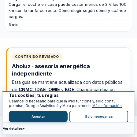
Cargar el coche en casa puede costar menos de 3 € los 100
km con la tarifa correcta. Cómo elegir según cómo y cuándo
cargas.
6 min
CONTENIDO REVISADO
Aholuz · asesoría energética
independiente
Esta guía se mantiene actualizada con datos públicos
de
CNMC
,
IDAE
,
OMIE
y
BOE
. Cuando cambia un
Tus cookies, tus reglas
peaje, una normativa o un dato relevante, lo
Usamos lo necesario para que la web funcione y, solo con tu
revisamos. Cero cifras inventadas.
permiso, Google Analytics 4 y Meta para medir.
Más información
.
Aceptar
Solo necesarias
Actualizado · julio 2026
13 min de lectura
Ver fuentes oficiales →
Ver detalles
Inicio
Calc
Recursos
Blog
Análisis