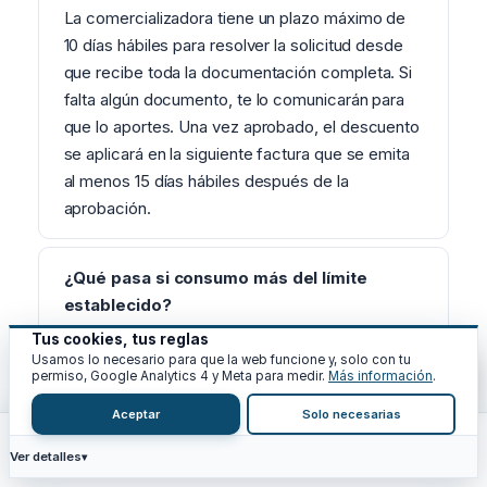
La comercializadora tiene un plazo máximo de
10 días hábiles para resolver la solicitud desde
que recibe toda la documentación completa. Si
falta algún documento, te lo comunicarán para
que lo aportes. Una vez aprobado, el descuento
se aplicará en la siguiente factura que se emita
al menos 15 días hábiles después de la
aprobación.
¿Qué pasa si consumo más del límite
establecido?
El suministro no se corta. Simplemente, la
Tus cookies, tus reglas
Usamos lo necesario para que la web funcione y, solo con tu
energía consumida por encima del límite se
permiso, Google Analytics 4 y Meta para medir.
Más información
.
factura al precio normal de la tarifa PVPC sin el
Aceptar
Solo necesarias
descuento del bono social. El descuento solo se
aplica hasta el límite de kWh establecido para tu
Ver detalles
Inicio
Calc
Recursos
Blog
Análisis
tipo de unidad de convivencia.