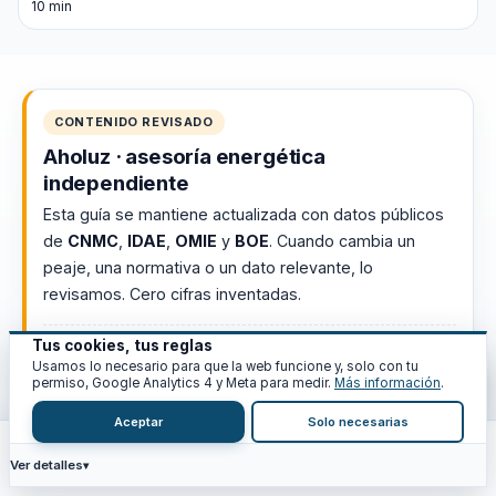
10 min
CONTENIDO REVISADO
Aholuz · asesoría energética
independiente
Esta guía se mantiene actualizada con datos públicos
de
CNMC
,
IDAE
,
OMIE
y
BOE
. Cuando cambia un
peaje, una normativa o un dato relevante, lo
revisamos. Cero cifras inventadas.
Tus cookies, tus reglas
Actualizado · julio 2026
8 min de lectura
Usamos lo necesario para que la web funcione y, solo con tu
Ver fuentes oficiales →
permiso, Google Analytics 4 y Meta para medir.
Más información
.
Aceptar
Solo necesarias
Ver detalles
Inicio
Calc
Recursos
Blog
Análisis