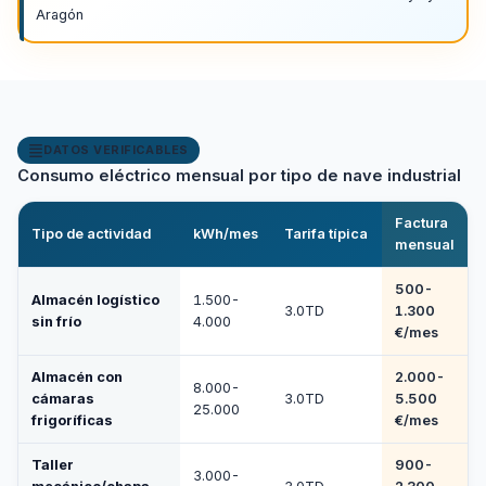
Aragón
DATOS VERIFICABLES
Consumo eléctrico mensual por tipo de nave industrial
Factura
Tipo de actividad
kWh/mes
Tarifa típica
mensual
500-
Almacén logístico
1.500-
3.0TD
1.300
sin frío
4.000
€/mes
Almacén con
2.000-
8.000-
cámaras
3.0TD
5.500
25.000
frigoríficas
€/mes
Taller
900-
3.000-