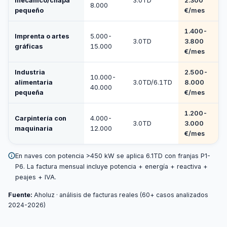
mecánico/chapa
3.0TD
2.300
8.000
pequeño
€/mes
1.400-
Imprenta o artes
5.000-
3.0TD
3.800
gráficas
15.000
€/mes
Industria
2.500-
10.000-
alimentaria
3.0TD/6.1TD
8.000
40.000
pequeña
€/mes
1.200-
Carpintería con
4.000-
3.0TD
3.000
maquinaria
12.000
€/mes
En naves con potencia >450 kW se aplica 6.1TD con franjas P1-
P6. La factura mensual incluye potencia + energía + reactiva +
peajes + IVA.
Fuente:
Aholuz · análisis de facturas reales (60+ casos analizados
2024-2026)