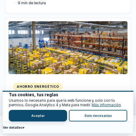
9 min de lectura
AHORRO ENERGÉTICO
Tus cookies, tus reglas
Potencia contratada en una nave industrial:
Usamos lo necesario para que la web funcione y, solo con tu
cuánta contratar y cómo optimizarla
permiso, Google Analytics 4 y Meta para medir.
Más información
.
Cuadro de potencia por m² y actividad (almacén 15-30
Aceptar
Solo necesarias
W/m², taller 40-80), cálculo con coeficiente de
simultaneidad, 3.0TD o 6.1TD, excesos…
Ver detalles
Inicio
Calc
Recursos
Blog
Análisis
5 min de lectura