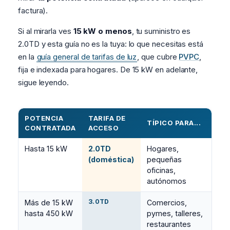
factura).
Si al mirarla ves
15 kW o menos
, tu suministro es
2.0TD y esta guía no es la tuya: lo que necesitas está
en la
guía general de tarifas de luz
, que cubre
PVPC
,
fija e indexada para hogares. De 15 kW en adelante,
sigue leyendo.
POTENCIA
TARIFA DE
TÍPICO PARA...
CONTRATADA
ACCESO
Hasta 15 kW
2.0TD
Hogares,
(doméstica)
pequeñas
oficinas,
autónomos
3.0TD
Más de 15 kW
Comercios,
hasta 450 kW
pymes, talleres,
restaurantes