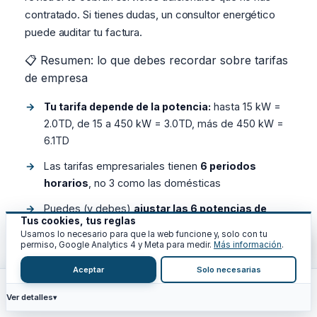
contratado. Si tienes dudas, un consultor energético
puede auditar tu factura.
📋 Resumen: lo que debes recordar sobre tarifas
de empresa
Tu tarifa depende de la potencia:
hasta 15 kW =
2.0TD, de 15 a 450 kW = 3.0TD, más de 450 kW =
6.1TD
Las tarifas empresariales tienen
6 periodos
horarios
, no 3 como las domésticas
Puedes (y debes)
ajustar las 6 potencias de
Tus cookies, tus reglas
forma independiente
según tu consumo real
Usamos lo necesario para que la web funcione y, solo con tu
permiso, Google Analytics 4 y Meta para medir.
Más información
.
Los
fines de semana y festivos son siempre P6
(el más barato), las 24 horas
Aceptar
Solo necesarias
Si tienes penalizaciones por
energía reactiva
,
Ver detalles
Inicio
Calc
Recursos
Blog
Análisis
instala una batería de condensadores