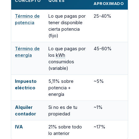
CONCEPTO
QUÉ ES
APROXIMADO
Término de
Lo que pagas por
25-40%
potencia
tener disponible
cierta potencia
(fijo)
Término de
Lo que pagas por
45-60%
energía
los
kWh
consumidos
(variable)
Impuesto
5,11% sobre
~5%
eléctrico
potencia +
energía
Alquiler
Si no es de tu
~1%
contador
propiedad
IVA
21% sobre todo
~17%
lo anterior